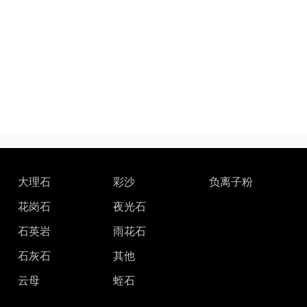
大理石
彩沙
负离子粉
花岗石
夜光石
石英岩
雨花石
石灰石
其他
云母
蛭石