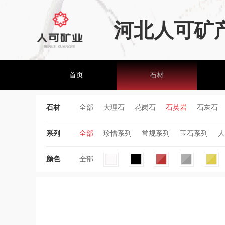
河北人可矿
首页
石材
石材
全部
大理石
花岗石
石英岩
石灰石
系列
全部
珍惜系列
常规系列
玉石系列
人
颜色
全部