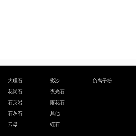
大理石
彩沙
负离子粉
花岗石
夜光石
石英岩
雨花石
石灰石
其他
云母
蛭石