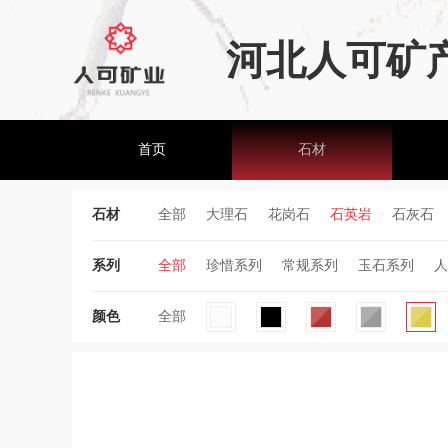
河北人可矿
首页
石材
石材
全部
大理石
花岗石
石英岩
石灰石
系列
全部
珍惜系列
常规系列
玉石系列
人
颜色
全部