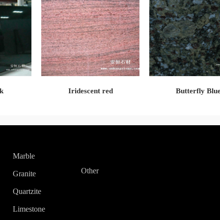
k
Iridescent red
Butterfly Blu
Marble
Other
Granite
Quartzite
Limestone