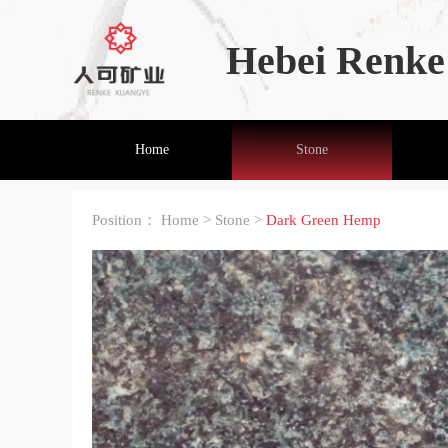
Hebei Renke 
Home
Stone
Position：
Home
>
Stone
>
Dark Green Hemp