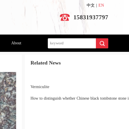
中文
|
EN
15831937797
Search
About
Related News
Vermiculite
How to distinguish whether Chinese black tombstone stone i