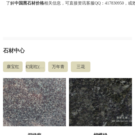
了解
中国黑石材价格
相关信息，可直接资讯客服QQ：4178
30950
，或
石材中心
康宝红
幻彩红(国产花岗石)
万年青
三花