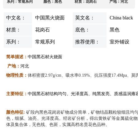
系列：常规系列
颜色：黑色
材质：花岗石
产地：河北
中文名：
中国黑火烧面
英文名：
China black
材质：
花岗石
底色：
黑色
系列：
常规系列
推荐使用：
室外铺设
简单描述：
中国黑石材火烧面
产地：
河北
物理性质：
体积密度2.97g/cm、吸水率0.19%、抗压强度17.4Mpa、莫
主要特
征：
中国黑石材结构均匀、
光泽度高、纯黑发亮、质感温润雍
颜色特征:
矿段内黑色花岗岩矿物成分简单，矿物结晶颗粒较细且均
色，细腻、油亮、光泽度高。经岩矿分析，得出黄铁矿等金属硫化物
体及集合体，无色线、色斑，实属高档名贵花色品种。