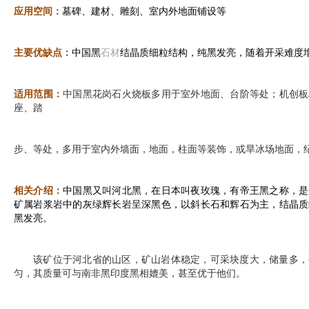
应用空间：
墓碑、建材、雕刻、室内外地面铺设等
主要优缺点：
中国黑
石材
结晶质细粒结构，纯黑发亮，随着开采难度
适用范围：
中国黑花岗石火烧板多用于室外地面、台阶等处；机创板
座、踏
步、等处，多用于室内外墙面，地面，柱面等装饰，或旱冰场地面，
相关介绍：
中国黑又叫河北黑，在日本叫夜玫瑰，有帝王黑之称，是
矿属岩浆岩中的灰绿辉长岩呈深黑色，以斜长石和辉
石为主，结晶质
黑发亮。
该矿位于河北省的山区，矿山岩体稳定，可采块度大，储量多，
匀，其质量可与南非黑印度黑相媲美，甚至优于他们。