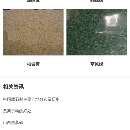
深绿麻
蝴蝶绿
柏坡黄
草原绿
相关资讯
中国黑石材主要产地分布及历史
负离子粉的好处
山西黑墓碑