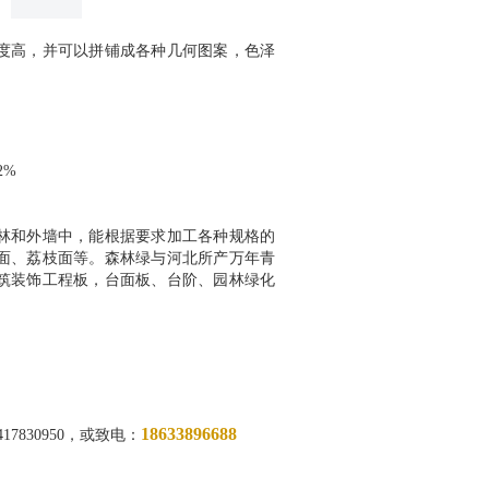
度高，并可以拼铺成各种几何图案，色泽
2%
林和外墙中，能根据要求加工各种规格的
面、荔枝面等。森林绿与河北所产万年青
筑装饰工程板，台面板、台阶、园林绿化
18633896688
78
30950
，或致电：