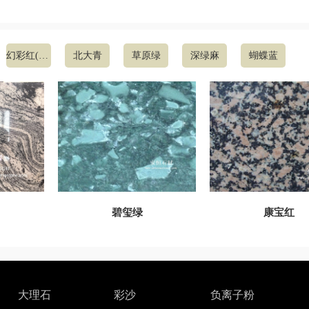
幻彩红(国产花岗石)
北大青
草原绿
深绿麻
蝴蝶蓝
碧玺绿
康宝红
大理石
彩沙
负离子粉